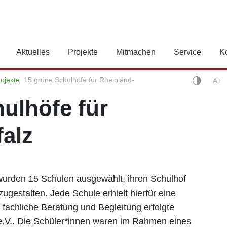
Aktuelles
Projekte
Mitmachen
Service
K
ojekte
15 grüne Schulhöfe für Rheinland-
A+
heinland-Pfalz
ulhöfe für
alz
rden 15 Schulen ausgewählt, ihren Schulhof
ugestalten. Jede Schule erhielt hierfür eine
fachliche Beratung und Begleitung erfolgte
e.V.. Die Schüler*innen waren im Rahmen eines